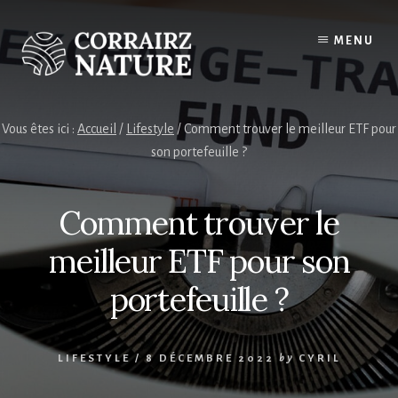
Skip
to
MENU
content
Vous êtes ici :
Accueil
/
Lifestyle
/
Comment trouver le meilleur ETF pour
son portefeuille ?
Comment trouver le
meilleur ETF pour son
portefeuille ?
LIFESTYLE
/
8 DÉCEMBRE 2022
by
CYRIL