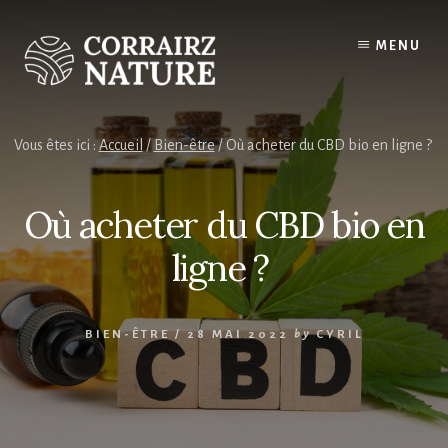
Skip
to
MENU
content
Vous êtes ici :
Accueil
/
Bien-être
/
Où acheter du CBD bio en ligne ?
Où acheter du CBD bio en
ligne ?
BIEN-ÊTRE
/
28 MAI 2022
by
CYRIL