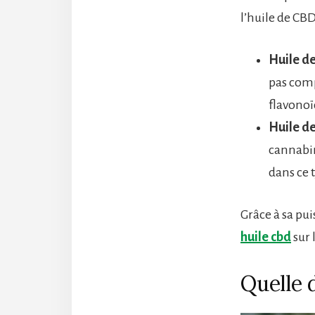
l’huile de CBD
Huile d
pas comp
flavonoï
Huile de
cannabin
dans ce 
Grâce à sa puis
huile cbd
sur 
Quelle d