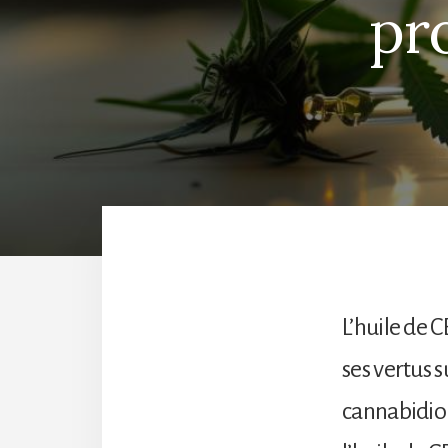
pr
L’huile de 
ses vertus s
cannabidiol 