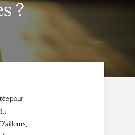
s ?
utée pour
 du
D’ailleurs,