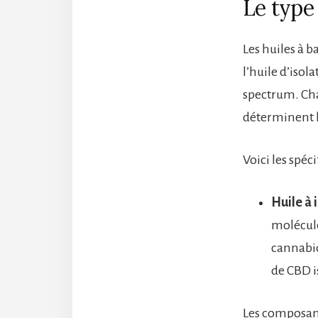
Le type
Les huiles à b
l’huile d’isola
spectrum. Cha
déterminent l
Voici les spéc
Huile à 
molécule
cannabid
de CBD i
Les composant