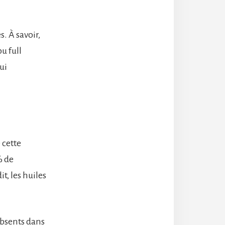
. À savoir,
ou full
ui
 cette
% de
, les huiles
absents dans