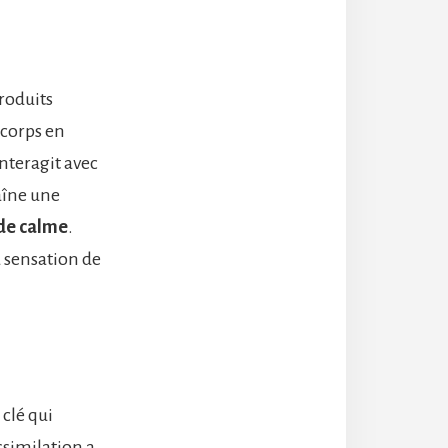
roduits
e corps en
nteragit avec
aîne une
 de calme
.
a sensation de
 clé qui
ssimilation a