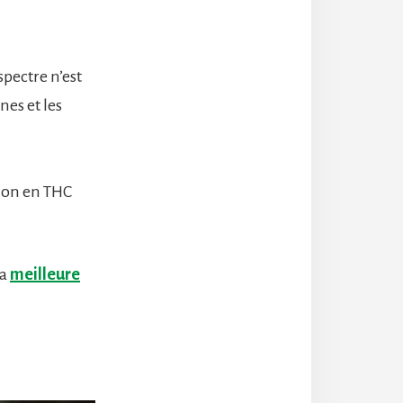
spectre n’est
nes et les
tion en THC
la
meilleure