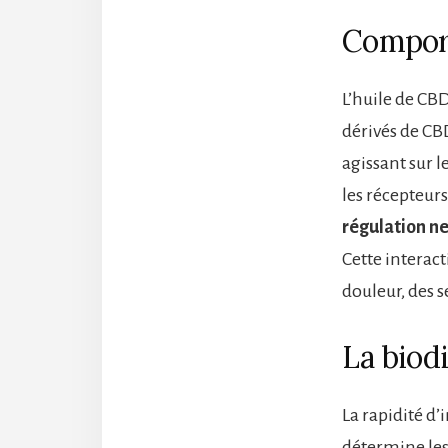
Comport
L’huile de CB
dérivés de CBD
agissant sur 
les récepteur
régulation n
Cette interac
douleur, des s
La biod
La rapidité d’
détermine les