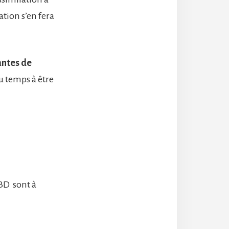
xation s’en fera
antes de
du temps à être
CBD sont à