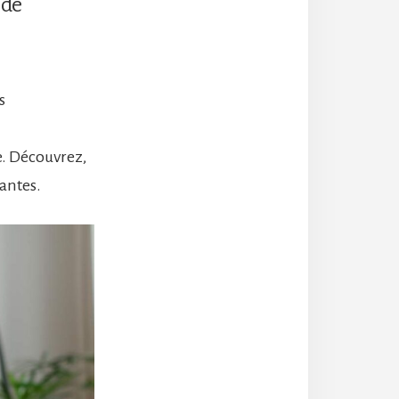
 de
s
e. Découvrez,
mantes.