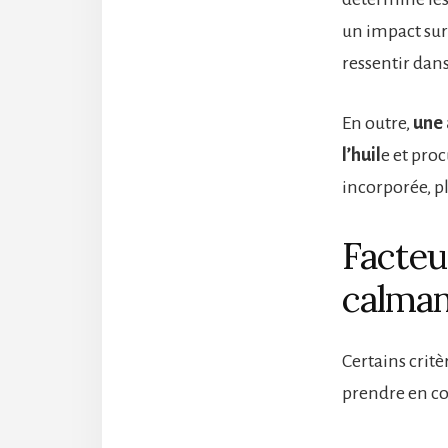
un impact sur l
ressentir dans
En outre,
une 
l’huil
e et pro
incorporée, plu
Facteu
calman
Certains critè
prendre en c