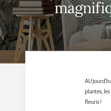
magnifiq
D
AUjourd’hui
plantes, les
fleuris !