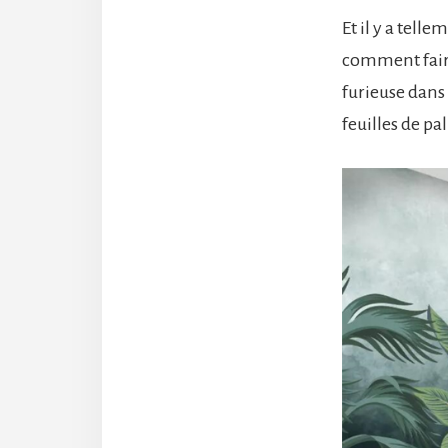
Et il y a tell
comment fair
furieuse dans
feuilles de pa