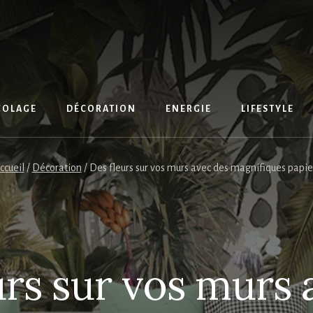
COLAGE
DÉCORATION
ENERGIE
LIFESTYLE
ccueil
/
Décoration
/
Des fleurs sur vos murs avec des magnifiques papier
urs sur vos murs 