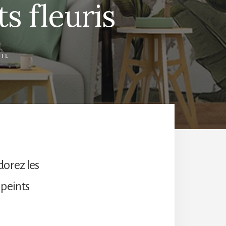
s fleuris
IL
dorez les
 peints