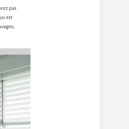
urez pas
ui est
uvages,