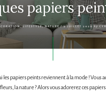
ues papiers peint
ÉCORATION
,
LIFESTYLE
,
NATURE
/
3 JUILLET 2020
by
CYR
 les papiers peints reviennent à la mode ! Vous a
 fleurs, la nature ? Alors vous adorerez ces papiers