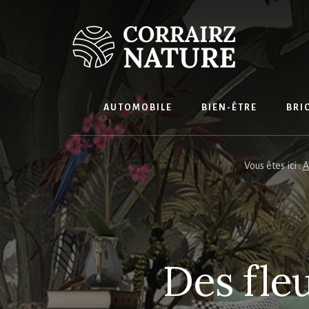
Skip
to
content
AUTOMOBILE
BIEN-ÊTRE
BRI
Vous êtes ici :
A
Des fle