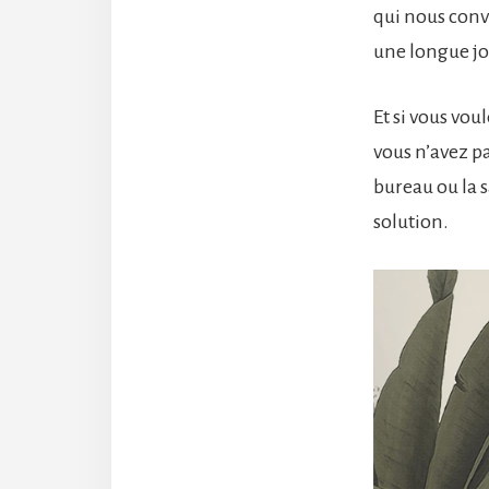
qui nous convi
une longue jo
Et si vous vou
vous n’avez p
bureau ou la s
solution.