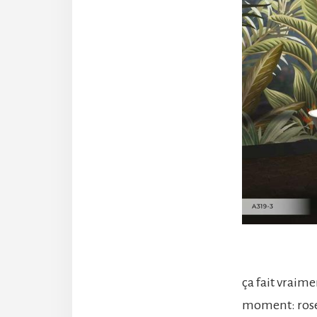
ça fait vraime
moment: rose-l