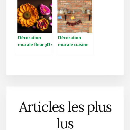
votre espace
l’inspiration
culinaire
pour votre
intérieur
Décoration
Décoration
murale fleur 3D :
murale cuisine
donner du relief
vintage : idées
à vos murs
pour une
ambiance rétro
Articles les plus
lus