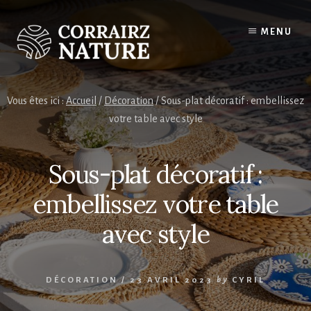
Skip
to
MENU
content
Vous êtes ici :
Accueil
/
Décoration
/
Sous-plat décoratif : embellissez
votre table avec style
Sous-plat décoratif :
embellissez votre table
avec style
DÉCORATION
/
23 AVRIL 2023
by
CYRIL