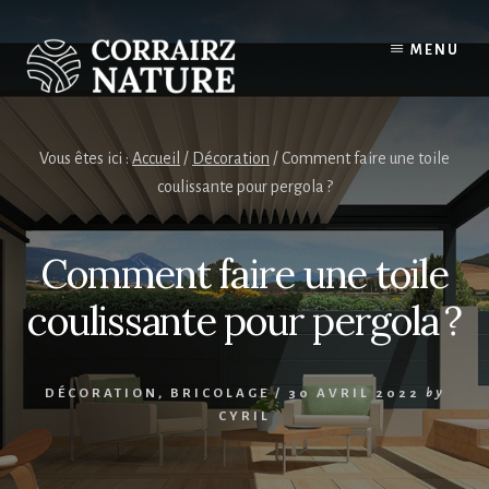
Skip
to
MENU
content
Vous êtes ici :
Accueil
/
Décoration
/
Comment faire une toile
coulissante pour pergola ?
Comment faire une toile
coulissante pour pergola ?
DÉCORATION
,
BRICOLAGE
/
30 AVRIL 2022
by
CYRIL